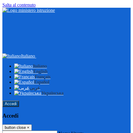
Salta al contenuto
Italiano
Italiano
English
Français
Español
عربى
Українська
Accedi
Accedi
button close
×