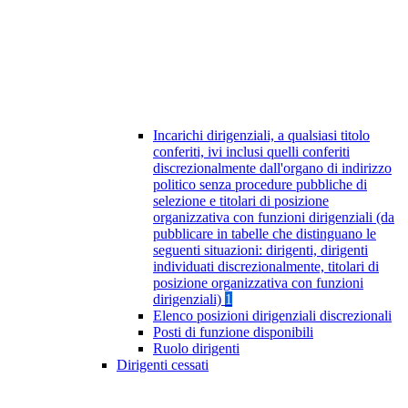
Incarichi dirigenziali, a qualsiasi titolo
conferiti, ivi inclusi quelli conferiti
discrezionalmente dall'organo di indirizzo
politico senza procedure pubbliche di
selezione e titolari di posizione
organizzativa con funzioni dirigenziali (da
pubblicare in tabelle che distinguano le
seguenti situazioni: dirigenti, dirigenti
individuati discrezionalmente, titolari di
posizione organizzativa con funzioni
dirigenziali)
1
Elenco posizioni dirigenziali discrezionali
Posti di funzione disponibili
Ruolo dirigenti
Dirigenti cessati