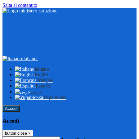
Salta al contenuto
Italiano
Italiano
English
Français
Español
عربى
Українська
Accedi
Accedi
button close
×