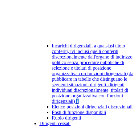
Incarichi dirigenziali, a qualsiasi titolo
conferiti, ivi inclusi quelli conferiti
discrezionalmente dall'organo di indirizzo
politico senza procedure pubbliche di
selezione e titolari di posizione
organizzativa con funzioni dirigenziali (da
pubblicare in tabelle che distinguano le
seguenti situazioni: dirigenti, dirigenti
individuati discrezionalmente, titolari di
posizione organizzativa con funzioni
dirigenziali)
1
Elenco posizioni dirigenziali discrezionali
Posti di funzione disponibili
Ruolo dirigenti
Dirigenti cessati