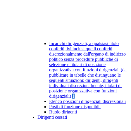
Incarichi dirigenziali, a qualsiasi titolo
conferiti, ivi inclusi quelli conferiti
discrezionalmente dall'organo di indirizzo
politico senza procedure pubbliche di
selezione e titolari di posizione
organizzativa con funzioni dirigenziali (da
pubblicare in tabelle che distinguano le
seguenti situazioni: dirigenti, dirigenti
individuati discrezionalmente, titolari di
posizione organizzativa con funzioni
dirigenziali)
1
Elenco posizioni dirigenziali discrezionali
Posti di funzione disponibili
Ruolo dirigenti
Dirigenti cessati