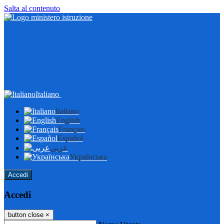
Salta al contenuto
Italiano
Italiano
English
Français
Español
عربى
Українська
Accedi
Accedi
button close
×