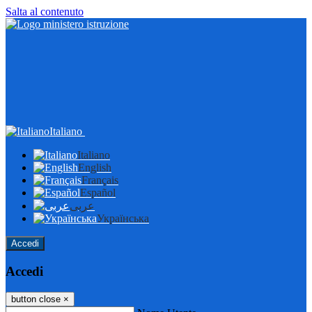
Salta al contenuto
Italiano
Italiano
English
Français
Español
عربى
Українська
Accedi
Accedi
button close
×