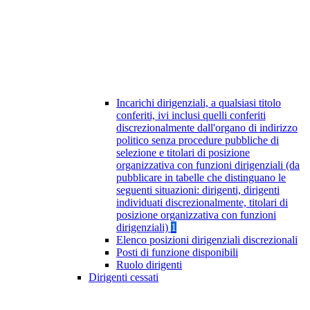
Incarichi dirigenziali, a qualsiasi titolo
conferiti, ivi inclusi quelli conferiti
discrezionalmente dall'organo di indirizzo
politico senza procedure pubbliche di
selezione e titolari di posizione
organizzativa con funzioni dirigenziali (da
pubblicare in tabelle che distinguano le
seguenti situazioni: dirigenti, dirigenti
individuati discrezionalmente, titolari di
posizione organizzativa con funzioni
dirigenziali)
1
Elenco posizioni dirigenziali discrezionali
Posti di funzione disponibili
Ruolo dirigenti
Dirigenti cessati