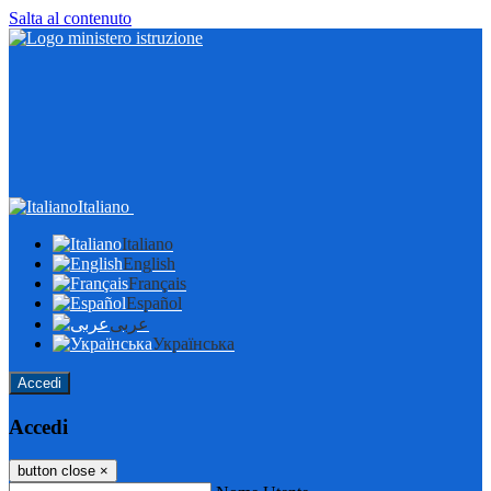
Salta al contenuto
Italiano
Italiano
English
Français
Español
عربى
Українська
Accedi
Accedi
button close
×