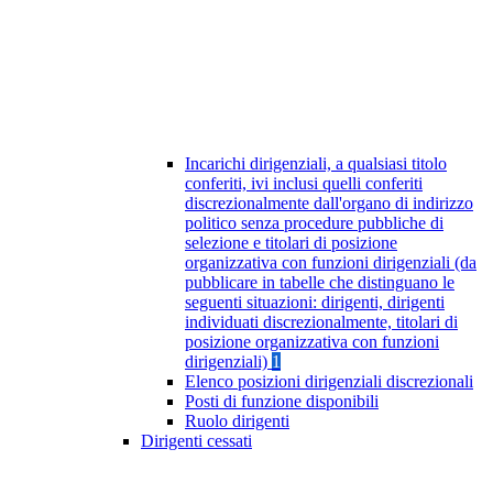
Incarichi dirigenziali, a qualsiasi titolo
conferiti, ivi inclusi quelli conferiti
discrezionalmente dall'organo di indirizzo
politico senza procedure pubbliche di
selezione e titolari di posizione
organizzativa con funzioni dirigenziali (da
pubblicare in tabelle che distinguano le
seguenti situazioni: dirigenti, dirigenti
individuati discrezionalmente, titolari di
posizione organizzativa con funzioni
dirigenziali)
1
Elenco posizioni dirigenziali discrezionali
Posti di funzione disponibili
Ruolo dirigenti
Dirigenti cessati