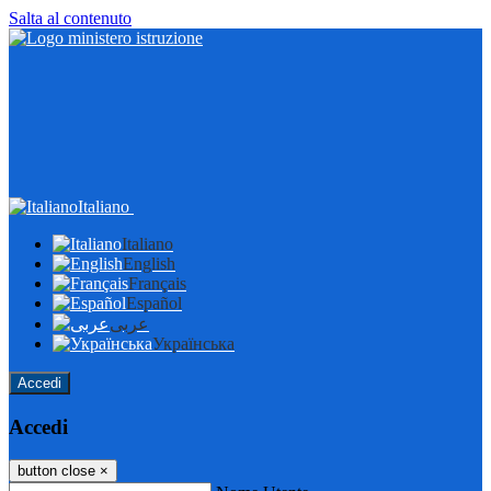
Salta al contenuto
Italiano
Italiano
English
Français
Español
عربى
Українська
Accedi
Accedi
button close
×