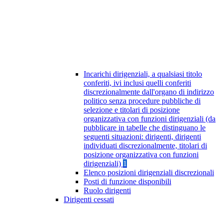
Incarichi dirigenziali, a qualsiasi titolo
conferiti, ivi inclusi quelli conferiti
discrezionalmente dall'organo di indirizzo
politico senza procedure pubbliche di
selezione e titolari di posizione
organizzativa con funzioni dirigenziali (da
pubblicare in tabelle che distinguano le
seguenti situazioni: dirigenti, dirigenti
individuati discrezionalmente, titolari di
posizione organizzativa con funzioni
dirigenziali)
1
Elenco posizioni dirigenziali discrezionali
Posti di funzione disponibili
Ruolo dirigenti
Dirigenti cessati