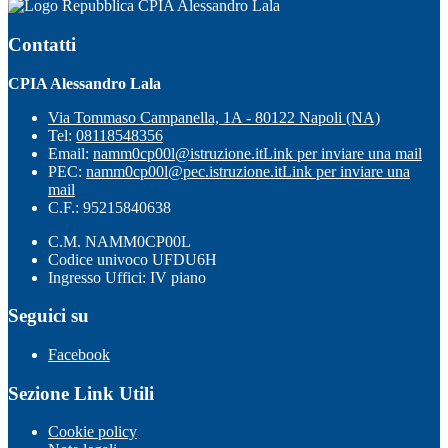
CPIA Alessandro Lala
Contatti
CPIA Alessandro Lala
Via Tommaso Campanella, 1A - 80122 Napoli (NA)
Tel:
08118548356
Email:
namm0cp00l@istruzione.it
Link per inviare una mail
PEC:
namm0cp00l@pec.istruzione.it
Link per inviare una
mail
C.F.: 95215840638
C.M. NAMM0CP00L
Codice univoco UFDU6H
Ingresso Uffici: IV piano
Seguici su
Facebook
Sezione Link Utili
Cookie policy