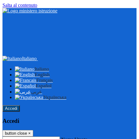
Salta al contenuto
Italiano
Italiano
English
Français
Español
عربى
Українська
Accedi
Accedi
button close
×