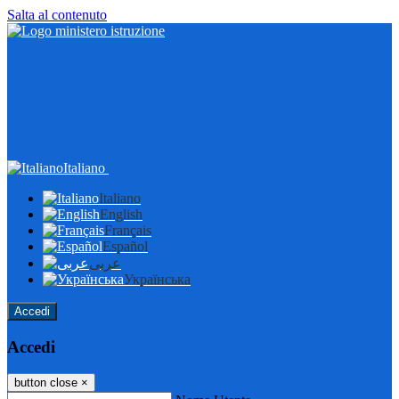
Salta al contenuto
Italiano
Italiano
English
Français
Español
عربى
Українська
Accedi
Accedi
button close
×