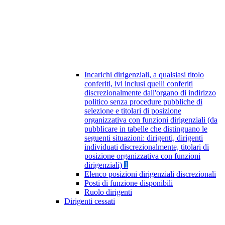
Incarichi dirigenziali, a qualsiasi titolo
conferiti, ivi inclusi quelli conferiti
discrezionalmente dall'organo di indirizzo
politico senza procedure pubbliche di
selezione e titolari di posizione
organizzativa con funzioni dirigenziali (da
pubblicare in tabelle che distinguano le
seguenti situazioni: dirigenti, dirigenti
individuati discrezionalmente, titolari di
posizione organizzativa con funzioni
dirigenziali)
1
Elenco posizioni dirigenziali discrezionali
Posti di funzione disponibili
Ruolo dirigenti
Dirigenti cessati