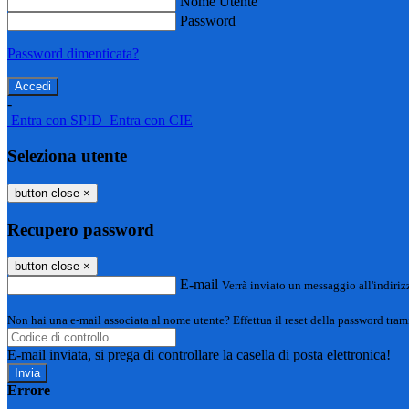
Nome Utente
Password
Password dimenticata?
-
Entra con SPID
Entra con CIE
Seleziona utente
button close
×
Recupero password
button close
×
E-mail
Verrà inviato un messaggio all'indirizz
Non hai una e-mail associata al nome utente? Effettua il reset della password tram
E-mail inviata, si prega di controllare la casella di posta elettronica!
Errore