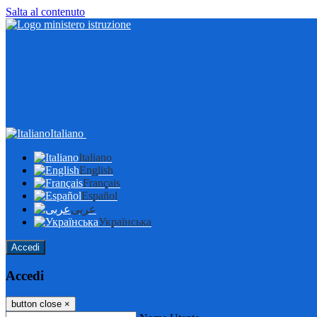
Salta al contenuto
Italiano
Italiano
English
Français
Español
عربى
Українська
Accedi
Accedi
button close
×